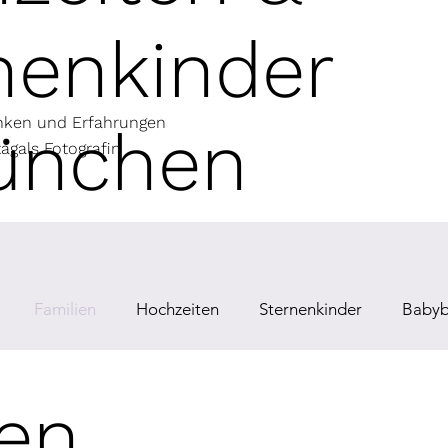
nenkinder
anken und Erfahrungen
ünchen
agals Fotografin
Familien
Hochzeiten
Sternenkinder
Babyb
ien