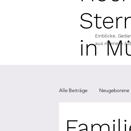
Ster
Einblicke, Ged
in M
aus meinem Allt
Alle Beiträge
Neugeborene
Famil