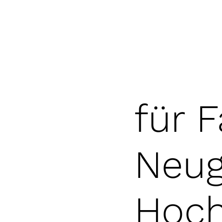
für F
Neug
Hoch