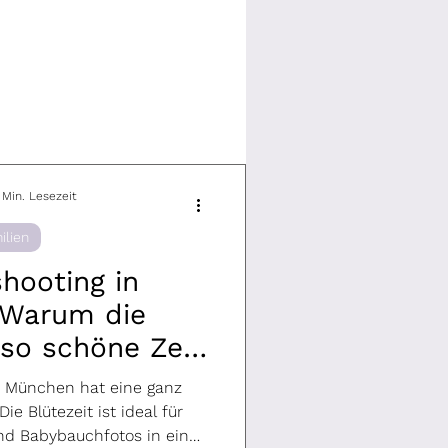
 Min. Lesezeit
ilien
shooting in
 Warum die
 so schöne Zeit
hooting ist
in München hat eine ganz
ie Blütezeit ist ideal für
und Babybauchfotos in einer