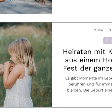
hellen, leben
2. März
3
Fam
Heiraten mit 
aus einem Ho
Fest der ganz
Es gibt Momente im Lebe
berühren und für imme
bleiben. Die Geburt eine
Momente. Doch wie verän
Hochzeit, wenn man bere
das Ja-Wort nicht nur al