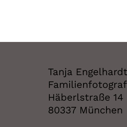
Tanja Engelhard
Familienfotogra
Häberlstraße 14
80337 München