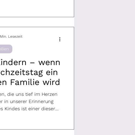
digen Umgebung.
 Min. Lesezeit
ilien
Kindern – wenn
chzeitstag ein
en Familie wird
n, die uns tief im Herzen
r in unserer Erinnerung
s Kindes ist einer dieser
dert sich das Bild einer
its Kinder hat? Wenn man
s Liebespaar, sondern als