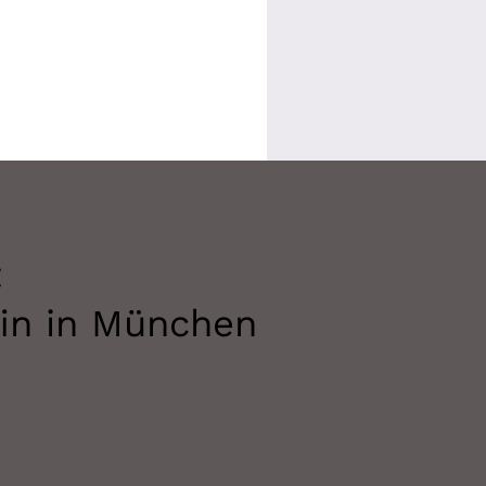
t
fin in München