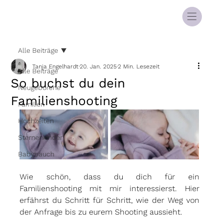
Alle Beiträge
Tanja Engelhardt
20. Jan. 2025
2 Min. Lesezeit
Alle Beiträge
So buchst du dein
Neugeborene
Familienshooting
Familien
Hochzeiten
Sternenkinder
Babybauch
Wie schön, dass du dich für ein 
Familienshooting mit mir interessierst. Hier 
erfährst du Schritt für Schritt, wie der Weg von 
der Anfrage bis zu eurem Shooting aussieht.