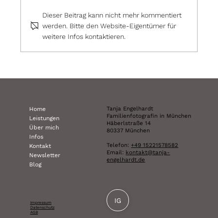
Dieser Beitrag kann nicht mehr kommentiert
werden. Bitte den Website-Eigentümer für
weitere Infos kontaktieren.
Heiraten mit Kindern – wenn aus
einem Hochzeitstag ein Fest der
ganzen Familie wird
Tanja Engelhardt
Home
Familienfotografin in München
Leistungen
Häberlstraße 14
Über mich
80337 München
Infos
Telefon:
+49 15221578582
Kontakt
Email:
kontakt@tanja-
Newsletter
engelhardt.de
Blog
IG
Impressum
Datenschutz
AGB