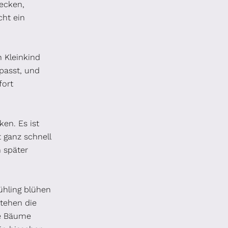
decken,
ht ein
 Kleinkind
passt, und
fort
ken. Es ist
 ganz schnell
h später
ühling blühen
tehen die
ie Bäume