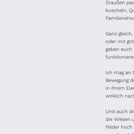
Draußen pass
kuscheln, Q
Familienshoo
Ganz gleich
oder mit grö
geben euch 
funktioniere
Ich mag an S
Bewegung dr
in ihrem Ele
wirklich nac
Und auch die
die Wiesen 
Felder hoch