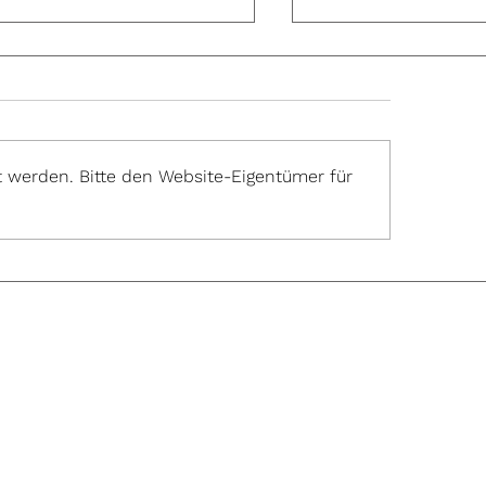
 werden. Bitte den Website-Eigentümer für
wanger heiraten – Die
15 Fehler, die du 
hteile
deiner Hochzeit 
vermeiden solltes